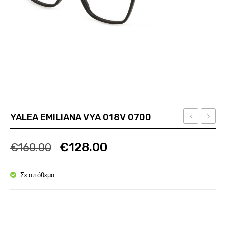
YALEA EMILIANA VYA 018V 0700
SWAN
EMILI
Ποσότητα
Ποσότητα
1
VYA
€
128.00
€
160.00
VPL
018V
F27
096N
Σε απόθεμα
0700
Ποσότητα