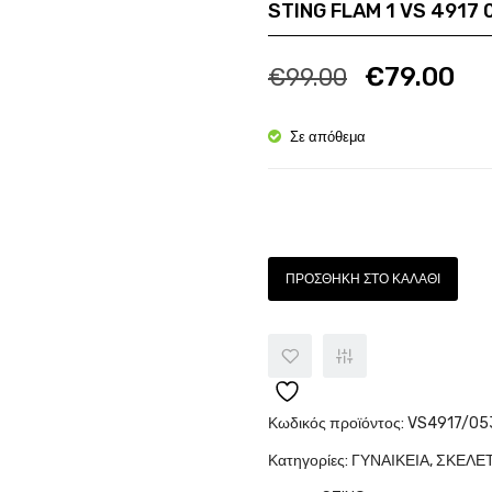
STING FLAM 1 VS 4917 
Ποσότητα
Πο
€
79.00
€
99.00
Σε απόθεμα
Ποσότητα
ΠΡΟΣΘΉΚΗ ΣΤΟ ΚΑΛΆΘΙ
Κωδικός προϊόντος:
VS4917/05
Κατηγορίες:
ΓΥΝΑΙΚΕΙΑ
,
ΣΚΕΛΕ