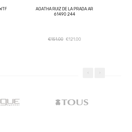
0WTF
AGATHA RUIZ DE LA PRADA AR
61490 244
σότητα
Ποσότητα
Ποσότητα
€
151.00
€
121.00
‹
›