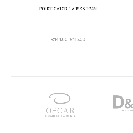
POLICE GATOR 2 V 1833 T94M
Ποσότητα
Ποσότητα
€
144.00
€
115.00