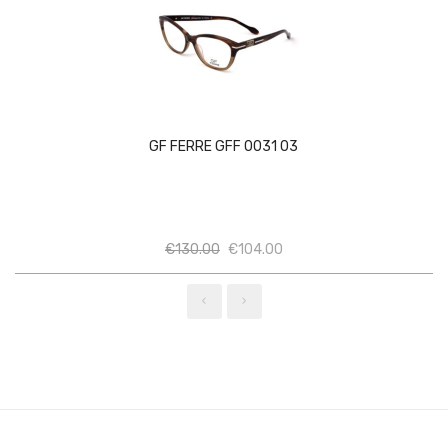
GF FERRE GFF 0031 03
Ποσότητα
Ποσότητα
€
130.00
€
104.00
‹
›