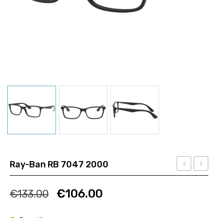
Ray-Ban RB 7047 2000
&
ARMAN
Ποσότητα
Ποσότητα
GABBANA
EA
€
106.00
€
133.00
DG
2173