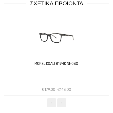
ΣΧΕΤΙΚΑ ΠΡΟΪΟΝΤΑ
MOREL KOALI 8194K NN030
Ποσότητα
Ποσότητα
€
179.00
€
143.00
‹
›