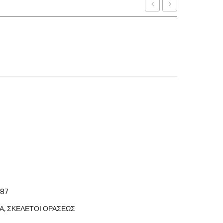
MULTIPLAYER
Ban
σότητα
3
RB
SST
5279
088
5226
U28X
87
ΙΑ
,
ΣΚΕΛΕΤΟΙ ΟΡΑΣΕΩΣ