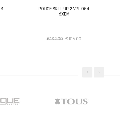
33
POLICE SKILL UP 2 VPL 054
6XEM
σότητα
Ποσότητα
Ποσότητα
€
132.00
€
106.00
‹
›