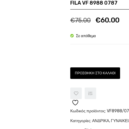
FILA VF 8988 0787
Ποσότητα
Πο
€
60.00
€
75.00
Σε απόθεμα
Ποσότητα
ΠΡΟΣΘΉΚΗ ΣΤΟ ΚΑΛΆΘΙ
Κωδικός προϊόντος:
VF8988/07
Κατηγορίες:
ΑΝΔΡΙΚΑ
,
ΓΥΝΑΙΚΕ