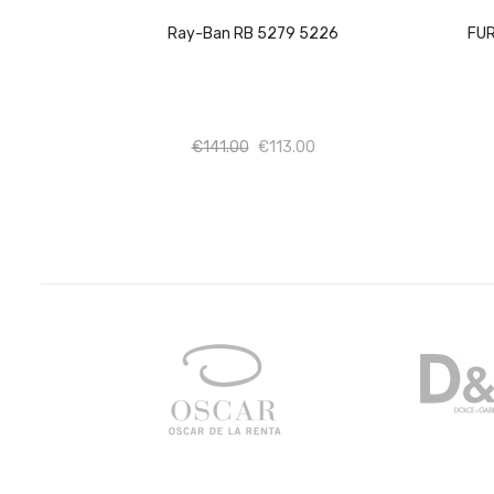
Ray-Ban RB 5279 5226
FUR
Ποσότητα
Ποσότητα
€
141.00
€
113.00