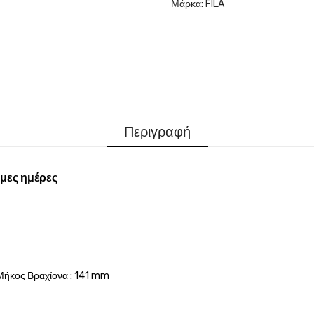
Μάρκα:
FILA
Περιγραφή
μες ημέρες
Μήκος Βραχίονα : 141 mm