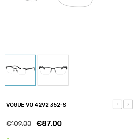
VOGUE VO 4292 352-S
EXCHANGE
VO
Ποσότητα
Ποσότητα
AX
5619
€
87.00
€
109.00
1073
W44