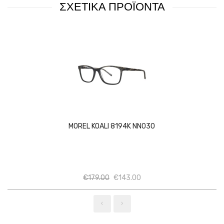
ΣΧΕΤΙΚΑ ΠΡΟΪΟΝΤΑ
MOREL KOALI 8194K NN030
Ποσότητα
Ποσότητα
€
179.00
€
143.00
‹
›