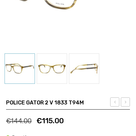
POLICE GATOR 2 V 1833 T94M
GATOR
VO
Ποσότητα
Ποσότητα
2 V
2893
€
115.00
€
144.00
1833
2193