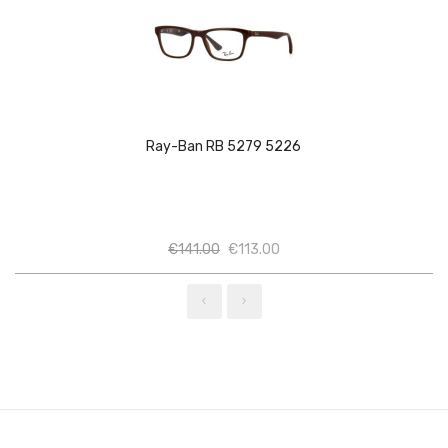
Ray-Ban RB 5279 5226
Ποσότητα
Ποσότητα
€
141.00
€
113.00
‹
›