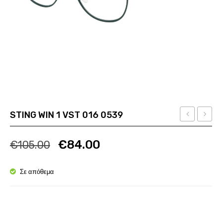
STING WIN 1 VST 016 0539
Ban
VBM
Ποσότητα
Ποσότητα
RB
696S
€
84.00
€
105.00
6377
0700
2904
Σε απόθεμα
Ποσότητα