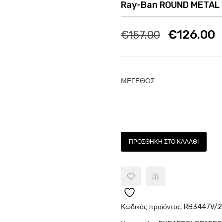
Ray-Ban ROUND METAL
Ποσότητα
Π
€
126.00
€
157.00
Ποσότητα
ΜΕΓΕΘΟΣ
Ποσότητα
ΠΡΟΣΘΉΚΗ ΣΤΟ ΚΑΛΆΘΙ
Κωδικός προϊόντος:
RB3447V/