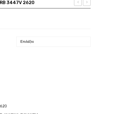
 RB 3447V 2620
CARBONFLY
VO
οσότητα
8
5598
VPL
W44
N25
0K56
2620