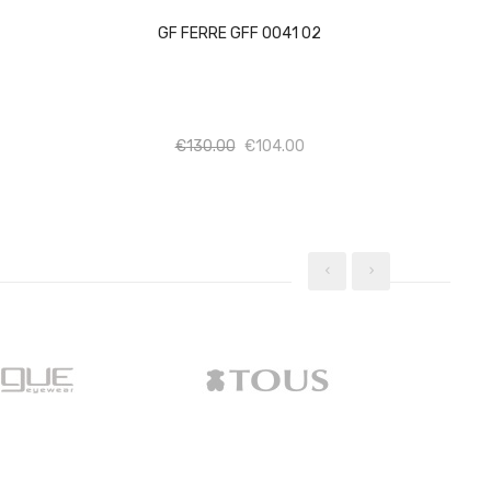
GF FERRE GFF 0041 02
σότητα
Ποσότητα
Ποσότητα
€
130.00
€
104.00
‹
›