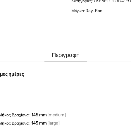
Κατηγορίες:
ΣΚΕΛΕΤΟΙ ΟΡΑΣΕ
Μάρκα:
Ray-Ban
Περιγραφή
μες ημέρες
 Μήκος Βραχίονα : 145 mm
[medium]
 Μήκος Βραχίονα : 145 mm
[large]