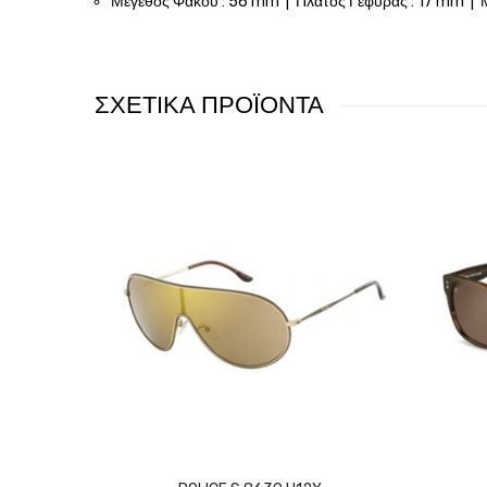
Μέγεθος Φακού : 56 mm | Πλάτος Γέφυρας : 17 mm | 
ΣΧΕΤΙΚΑ ΠΡΟΪΟΝΤΑ