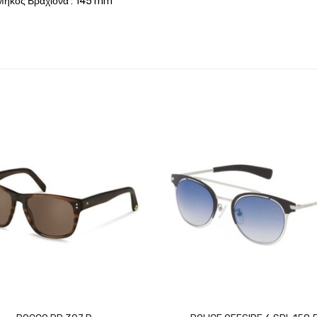
Μήκος Βραχίονα : 145 mm