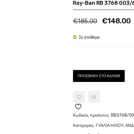
Ray-Ban RB 3768 003/
Ποσότητα
€
148.00
€
185.00
Σε απόθεμα
Ποσότητα
ΠΡΟΣΘΉΚΗ ΣΤΟ ΚΑΛΆΘΙ
Κωδικός προϊόντος:
RB3768/00
Κατηγορίες:
ΓΥΑΛΙΑ ΗΛΙΟΥ
,
ΑΝΔ