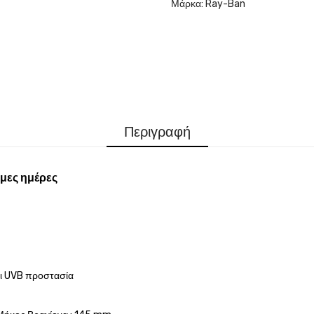
Μάρκα:
Ray-Ban
Περιγραφή
μες ημέρες
αι UVB προστασία