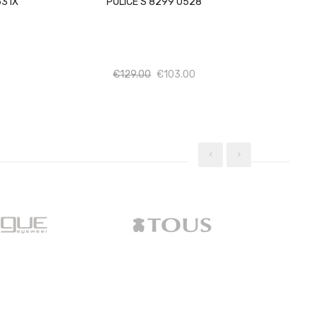
531X
POLICE S 8299 0528
σότητα
Ποσότητα
Ποσότητα
€
129.00
€
103.00
‹
›