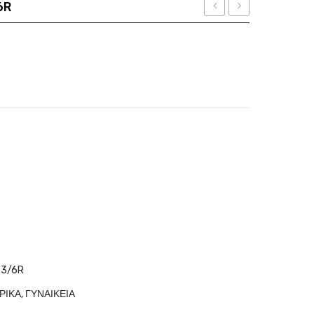
6R
Ban
Ban
Ποσότητα
CLUBMASTER
RB
RB
3768
3016
001/71
W0366
3/6R
ΡΙΚΑ
,
ΓΥΝΑΙΚΕΙΑ