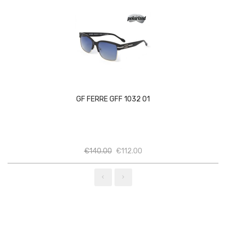
GF FERRE GFF 1032 01
Ποσότητα
Ποσότητα
€
140.00
€
112.00
‹
›