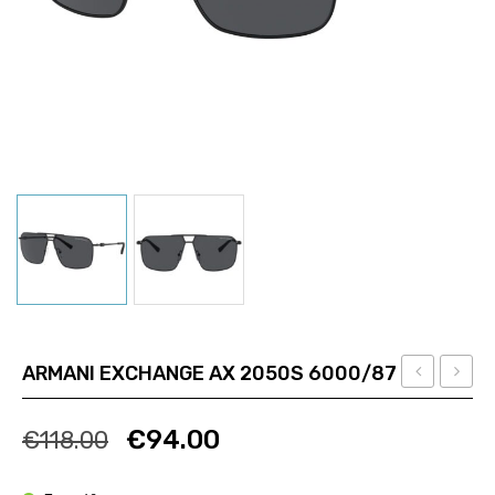
ARMANI EXCHANGE AX 2050S 6000/87
RALPH
BURC
Ποσότητα
Ποσότητα
LAUREN
TY
€
94.00
€
118.00
PH
9076U