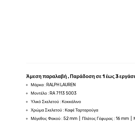
Άμεση παραλαβή , Παράδοση σε 1 έως 3 εργάσι
Μάρκα : RALPH LAUREN
Μοντέλο : RA 7113 5003
Υλικό Σκελετού : Κοκκάλινο
Χρώμα Σκελετού : Καφέ Ταρταρούγα
Μέγεθος Φακού : 52 mm | Πλάτος Γέφυρας : 16 mm | 