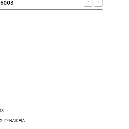
 5003
Ban
EXCHANGE
σότητα
RB
AX
5228
3086
5628
8078
03
ΩΣ
,
ΓΥΝΑΙΚΕΙΑ