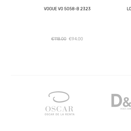
VOGUE VO 5058-B 2323
L
Ποσότητα
Ποσότητα
€
118.00
€
94.00