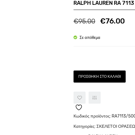
RALPH LAUREN RA 7113
Ποσότητα
Πο
€
76.00
€
95.00
Σε απόθεμα
Ποσότητα
ΠΡΟΣΘΉΚΗ ΣΤΟ ΚΑΛΆΘΙ
Κωδικός προϊόντος:
RA7113/50
Κατηγορίες:
ΣΚΕΛΕΤΟΙ ΟΡΑΣΕ