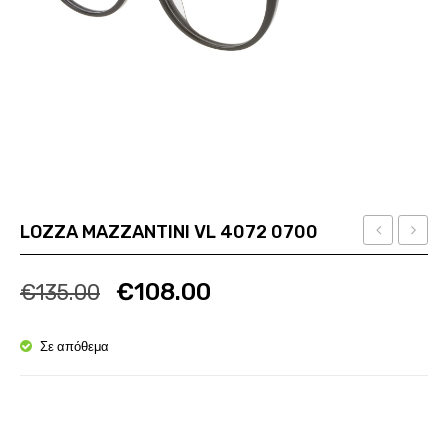
LOZZA MAZZANTINI VL 4072 0700
KOALI
MULTI
Ποσότητα
Ποσότητα
8194K
3
€
108.00
€
135.00
NN030
SST
088
Σε απόθεμα
U28X
Ποσότητα