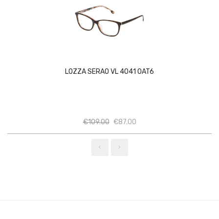
LOZZA SERAO VL 4041 0AT6
Ποσότητα
Ποσότητα
€
109.00
€
87.00
‹
›