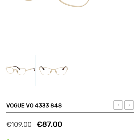
VOGUE VO 4333 848
Ban
VO
Ποσότητα
Ποσότητα
RB
5667
€
87.00
€
109.00
7047
2990