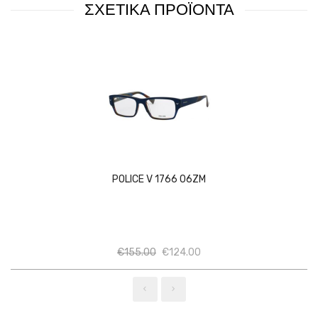
ΣΧΕΤΙΚΑ ΠΡΟΪΟΝΤΑ
POLICE V 1766 06ZM
Ποσότητα
Ποσότητα
€
155.00
€
124.00
‹
›