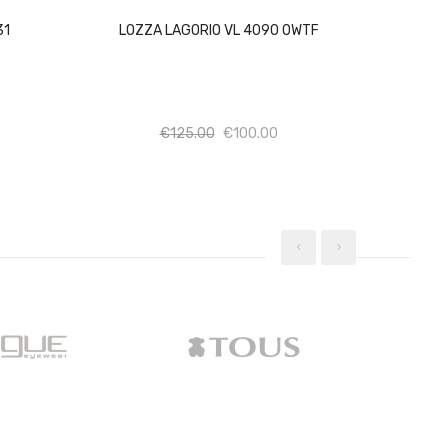
31
LOZZA LAGORIO VL 4090 0WTF
σότητα
Ποσότητα
Ποσότητα
€
125.00
€
100.00
‹
›