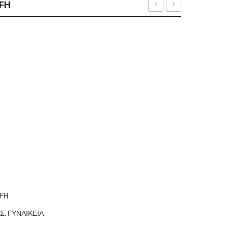
9FH
LEWIS
VO
οσότητα
25
5383-
VPL
B
C53
2386
700N
FH
ΩΣ
,
ΓΥΝΑΙΚΕΙΑ