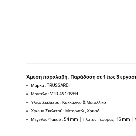
Άμεση παραλαβή , Παράδοση σε 1 έως 3 εργάσι
Μάρκα : TRUSSARDI
Μοντέλο : VTR 491 09FH
Υλικό Σκελετού : Κοκκάλινο & Μεταλλικό
Χρώμα Σκελετού : Μπορντώ , Χρυσό
Μέγεθος Φακού : 54 mm | Πλάτος Γέφυρας : 15 mm | 