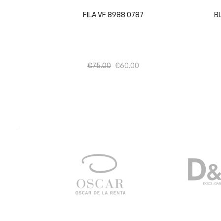
FILA VF 8988 0787
B
Ποσότητα
Ποσότητα
€
75.00
€
60.00