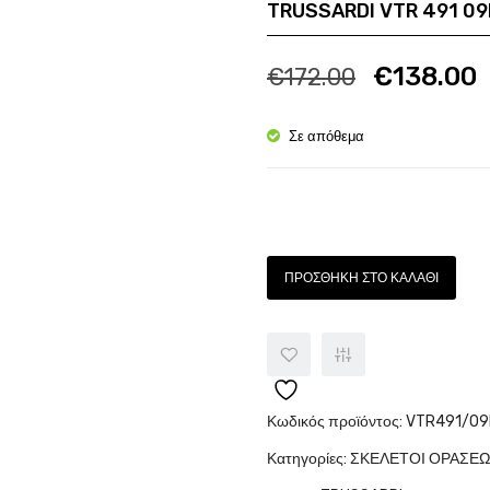
TRUSSARDI VTR 491 0
Ποσότητα
Π
€
138.00
€
172.00
Σε απόθεμα
Ποσότητα
ΠΡΟΣΘΉΚΗ ΣΤΟ ΚΑΛΆΘΙ
Κωδικός προϊόντος:
VTR491/09
Κατηγορίες:
ΣΚΕΛΕΤΟΙ ΟΡΑΣΕ