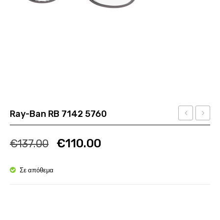
Ray-Ban RB 7142 5760
Rey
PU
Ποσότητα
Ποσότητα
JF
0026O
€
110.00
€
137.00
1390
002
0060
Σε απόθεμα
Ποσότητα