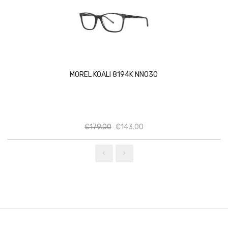
MOREL KOALI 8194K NN030
Ποσότητα
Ποσότητα
€
179.00
€
143.00
‹
›