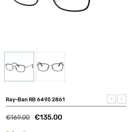
Ray-Ban RB 6495 2861
VO
PANT
Ποσότητα
Ποσότητα
4292
1
€
135.00
€
169.00
5188-
SPL