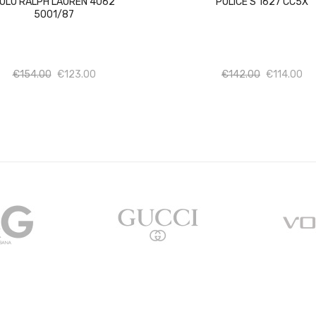
OLO RALPH LAUREN 4062
POLICE S 1627 CC5X
5001/87
Ποσότητα
Ποσότητα
Ποσότητα
Πο
€
154.00
€
123.00
€
142.00
€
114.00