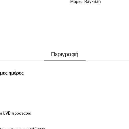
Μάρκα:
Ray-Ban
Περιγραφή
μες ημέρες
αι UVB προστασία