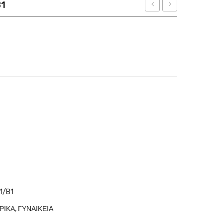
B1
KORS
Ban
οσότητα
Molokai
RB
MK
2223
2281U
902/B1
30058G
1/B1
ΡΙΚΑ
,
ΓΥΝΑΙΚΕΙΑ