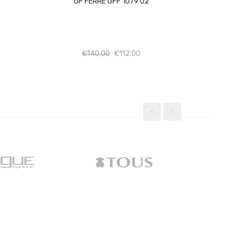
GF FERRE GFF 1079 02
σότητα
Ποσότητα
Ποσότητα
€
140.00
€
112.00
‹
›