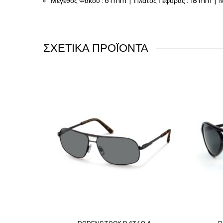
Μέγεθος Φακού : 61 mm | Πλάτος Γέφυρας : 18 mm | 
ΣΧΕΤΙΚΑ ΠΡΟΪΟΝΤΑ