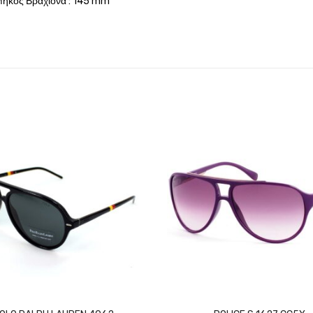
Μήκος Βραχίονα : 145 mm