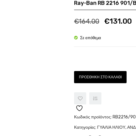
Ray-Ban RB 2216 901/
Ποσότητα
Π
€
131.00
€
164.00
Σε απόθεμα
Ποσότητα
ΠΡΟΣΘΉΚΗ ΣΤΟ ΚΑΛΆΘΙ
Κωδικός προϊόντος:
RB2216/90
Κατηγορίες:
ΓΥΑΛΙΑ ΗΛΙΟΥ
,
ΑΝΔ