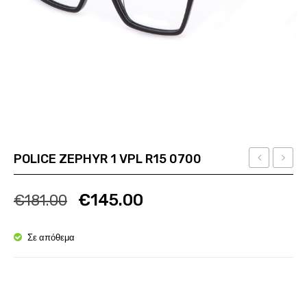
POLICE ZEPHYR 1 VPL R15 0700
CODE
QUAD
Ποσότητα
Ποσότητα
7
AN
€
145.00
€
181.00
VPL
6145-
Q70
771
Σε απόθεμα
0622
Ποσότητα