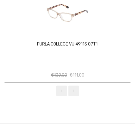
FURLA COLLEGE VU 4911S 07T1
Ποσότητα
Ποσότητα
€
139.00
€
111.00
‹
›