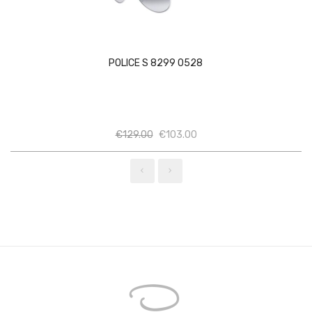
POLICE S 8299 0528
Ποσότητα
Ποσότητα
€
129.00
€
103.00
‹
›