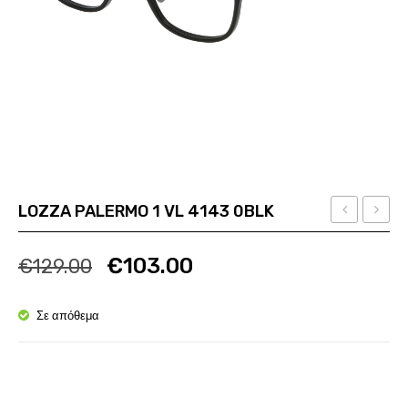
LOZZA PALERMO 1 VL 4143 0BLK
VBM
HANG
Ποσότητα
Ποσότητα
100
FIVE
€
103.00
€
129.00
579Y
AN
7119
Σε απόθεμα
2470
Ποσότητα