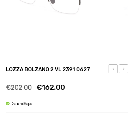
LOZZA BOLZANO 2 VL 2391 0627
BOLZANO
VBM
Ποσότητα
Ποσότητα
1
171S
€
162.00
€
202.00
VL
0D78
2390
Σε απόθεμα
0627
Ποσότητα