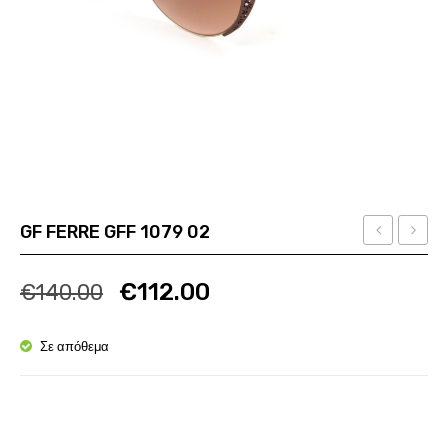
GF FERRE GFF 1079 02
FERRE
&
Ποσότητα
Ποσότητα
GFF
GABB
€
112.00
€
140.00
1046
DG
03
3075
Σε απόθεμα
1873/
Ποσότητα