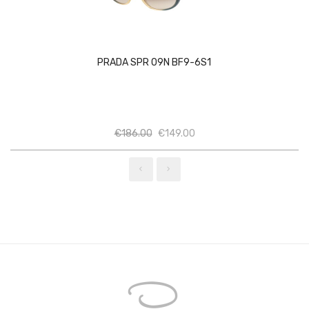
PRADA SPR 09N BF9-6S1
Ποσότητα
Ποσότητα
€
186.00
€
149.00
‹
›