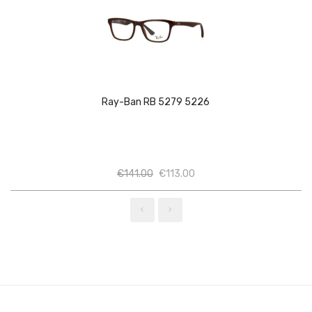
Ray-Ban RB 5279 5226
Ποσότητα
Ποσότητα
€
141.00
€
113.00
‹
›