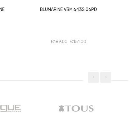
6NE
BLUMARINE VBM 643S 06PD
σότητα
Ποσότητα
Ποσότητα
€
189.00
€
151.00
‹
›