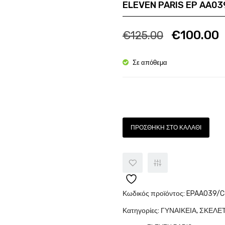
ELEVEN PARIS EP AA03
Ποσότητα
Π
€
100.00
€
125.00
Σε απόθεμα
Ποσότητα
ΠΡΟΣΘΉΚΗ ΣΤΟ ΚΑΛΆΘΙ
Κωδικός προϊόντος:
EPAA039/C
Κατηγορίες:
ΓΥΝΑΙΚΕΙΑ
,
ΣΚΕΛΕ