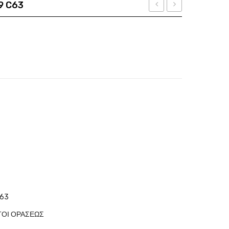
9 C63
ARMANI
PARIS
οσότητα
EA
EP
3104
AA016
5561
C28
63
ΤΟΙ ΟΡΑΣΕΩΣ