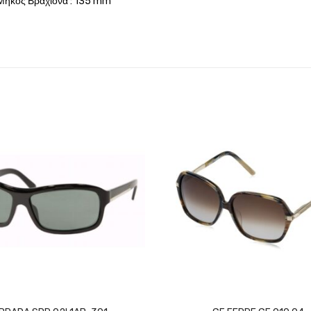
Μήκος Βραχίονα : 135 mm