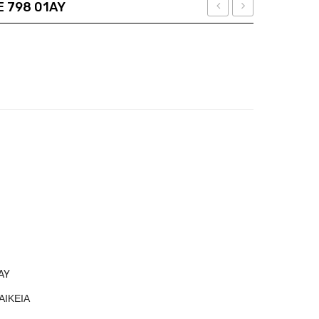
E 798 01AY
&
SFU
οσότητα
VOLTAIRE
229
SZV
0T92
196
0722
AY
ΑΙΚΕΙΑ