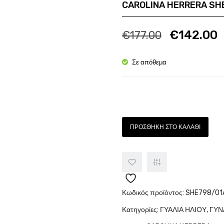
CAROLINA HERRERA SH
Ποσότητα
Π
€
142.00
€
177.00
Σε απόθεμα
Ποσότητα
ΠΡΟΣΘΉΚΗ ΣΤΟ ΚΑΛΆΘΙ
Κωδικός προϊόντος:
SHE798/01
Κατηγορίες:
ΓΥΑΛΙΑ ΗΛΙΟΥ
,
ΓΥΝ