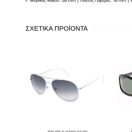
Μέγεθος Φακού : 56 mm | Πλάτος Γέφυρας : 16 mm | 
ΣΧΕΤΙΚΑ ΠΡΟΪΟΝΤΑ