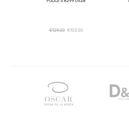
POLICE S 8299 0528
Ποσότητα
Ποσότητα
€
129.00
€
103.00