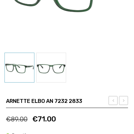
ARNETTE ELBO AN 7232 2833
RALPH
OLD
Ποσότητα
Ποσότητα
LAUREN
PAL
€
71.00
€
89.00
PH
AN