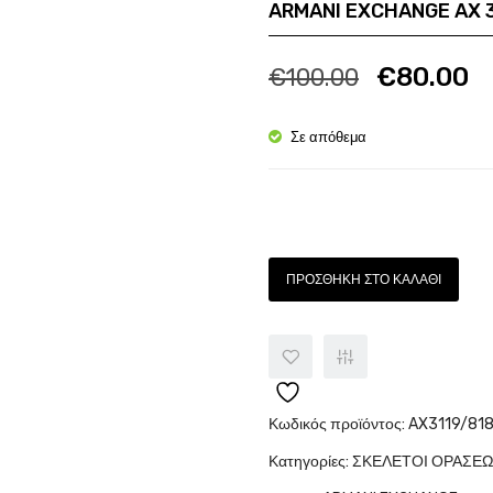
ARMANI EXCHANGE AX 3
Ποσότητα
Π
€
80.00
€
100.00
Σε απόθεμα
Ποσότητα
ΠΡΟΣΘΉΚΗ ΣΤΟ ΚΑΛΆΘΙ
Κωδικός προϊόντος:
AX3119/818
Κατηγορίες:
ΣΚΕΛΕΤΟΙ ΟΡΑΣΕ