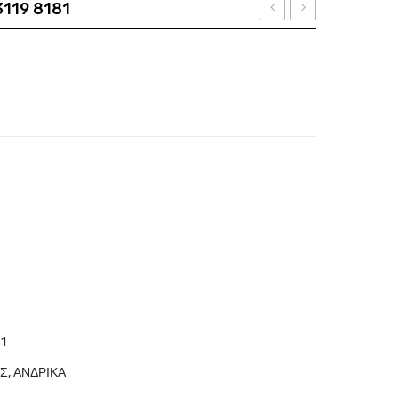
119 8181
EXCHANGE
BURCH
οσότητα
AX
TY
3108U
4014U
8181
1966
1
ΩΣ
,
ΑΝΔΡΙΚΑ