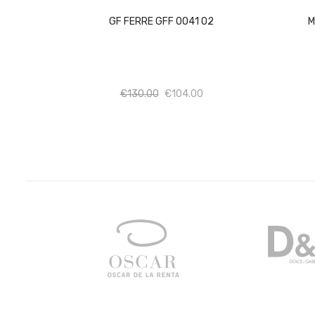
GF FERRE GFF 0041 02
M
Ποσότητα
Ποσότητα
€
130.00
€
104.00