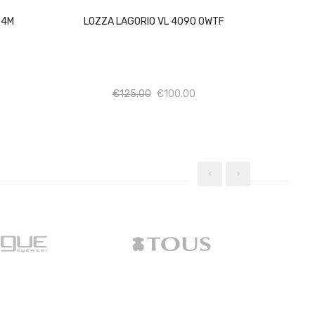
94M
LOZZA LAGORIO VL 4090 0WTF
σότητα
Ποσότητα
Ποσότητα
€
125.00
€
100.00
‹
›