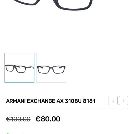
ARMANI EXCHANGE AX 3108U 8181
VO
EXCH
Ποσότητα
Ποσότητα
5568
AX
€
80.00
€
100.00
W44
3119